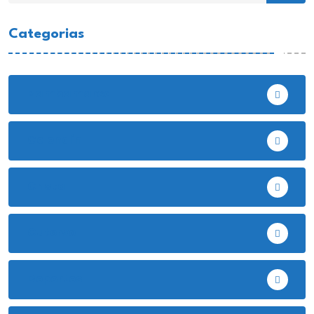
Categorias
Bambamarca
Celendín
Chota
Cutervo
Deportes