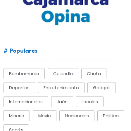
# Populares
Bambamarca
Celendín
Chota
Deportes
Entretenimiento
Gadget
Internacionales
Jaén
Locales
Mineria
Movie
Nacionales
Politica
Sports