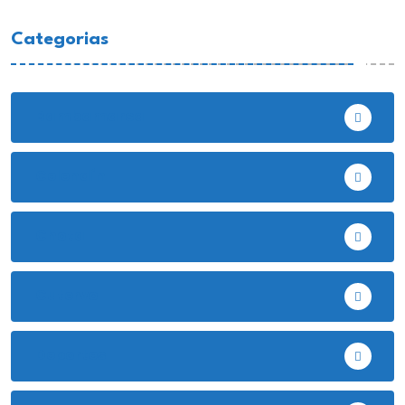
Categorias
Bambamarca
Celendín
Chota
Cutervo
Deportes