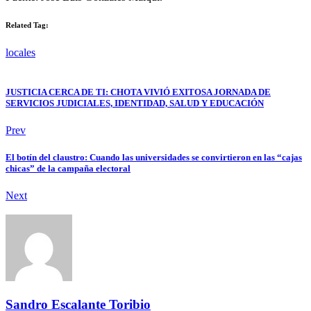
Related Tag:
locales
JUSTICIA CERCA DE TI: CHOTA VIVIÓ EXITOSA JORNADA DE
SERVICIOS JUDICIALES, IDENTIDAD, SALUD Y EDUCACIÓN
Prev
El botín del claustro: Cuando las universidades se convirtieron en las “cajas
chicas” de la campaña electoral
Next
Sandro Escalante Toribio