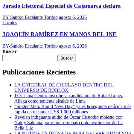
Jurado Electoral Especial de Cajamarca declara
BY-Sandro Escalante Toribio
agosto 6, 2026
Locales
JOAQUÍN RAMÍREZ EN MANOS DEL JNE
BY-Sandro Escalante Toribio
agosto 6, 2026
Buscar
Buscar
Publicaciones Recientes
LA CATEDRAL DE CHICLAYO DENTRO DEL
UNIVERSO DE ROBLOX
JEE Lima Centro inscribe la candidatura de Rafael López
Aliaga como teniente alcalde de Lima
“Spider-Man: Brand New Day” ya es la segunda película más
rápida en recaudar US$ 1.000 millones
Revelan indignante audio de Óscar Custodio molesto con
Naldy Saldaña por reunir pruebas contra exdirector de La
Bella Luz
LA NUTRIA ENTRENADA PARA SALVAR HUMANOS