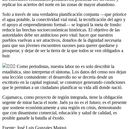
replicar los aciertos del norte en las zonas de mayor abandono.
Solo a través de una verdadera planificación conjunta —que priorice
el agua potable, la conectividad vial rural, la tecnificación del agro y
el apoyo al emprendimiento formal— se logrará la meta de fondo:
reducir las brechas socioeconómicas históricas. El objetivo de las
autoridades debe ser ambicioso pero vital: hacer que nuestros
pueblos vuelvan a ser atractivos, dotarlos de la dignidad necesaria
para que sus jóvenes encuentren razones para querer quedarse y
prosperar, y dejar de ser la tierra de la que todos se ven obligados a
huir.
Como periodistas, nuestra labor no es solo describir la
estadística, sino interpretar el síntoma. Los datos del censo nos dejan
una lección contundente: el desarrollo no se decreta desde un
escritorio en la capital regional; se construye generando condiciones
que le permitan a un ciudadano planificar su vida allí donde nació.
Cajamarca, como proyecto de región integrada, tiene la obligación
urgente de mirar hacia el norte. Jaén ya no es el futuro; es el presente
que sostiene económicamente a una región en crisis, demostrando
que con dinamismo comercial, educación y salud de calidad, es
posible ganarle la batalla al éxodo.
Fuente: José Luis Gonzales Maiqui.