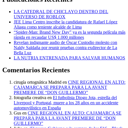
LA CATEDRAL DE CHICLAYO DENTRO DEL
UNIVERSO DE ROBLOX
JEE Lima Centro inscribe la candidatura de Rafael López
Aliaga como teniente alcalde de Lima
“Spider-Man: Brand New Day” ya es la segunda película más
rápida en recaudar US$ 1.000 millones
Revelan indignante audio de Óscar Custodio molesto con
Naldy Saldaña por reunir pruebas contra exdirector de La
Bella Luz
LA NUTRIA ENTRENADA PARA SALVAR HUMANOS
Comentarios Recientes
cirugía ortognática Madrid
en
CINE REGIONAL EN ALTO:
CAJAMARCA SE PREPARA PARA LA AVANT
PREMIERE DE “DON GUILLERMO”
fotografia creativa
en
El futbolista Diogo Jota, estrella del
Liverpool y Portugal, muere a los 28 años en un accidente
automovilístico en España
Gus
en
CINE REGIONAL EN ALTO: CAJAMARCA SE
PREPARA PARA LA AVANT PREMIERE DE “DON
GUILLERMO”