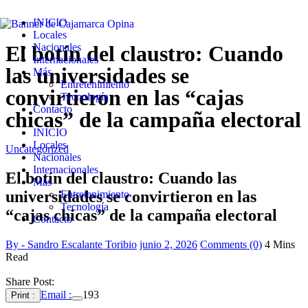
INICIO
Locales
El botín del claustro: Cuando
Nacionales
Internacionales
las universidades se
Más
Entretenimiento
convirtieron en las “cajas
Tecnología
Contacto
chicas” de la campaña electoral
INICIO
Locales
Uncategorized
Nacionales
Internacionales
El botín del claustro: Cuando las
Más
universidades se convirtieron en las
Entretenimiento
Tecnología
“cajas chicas” de la campaña electoral
Contacto
By - Sandro Escalante Toribio
junio 2, 2026
Comments (0)
4 Mins
Read
Share Post:
Email :
193
Print :