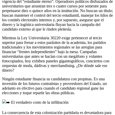
vigencia del “estudiante eterno”. Operadores políticos disfrazados de
universitarios que arrastran tres o cuatro cursos por semestre para
perpetuarse diez o quince años en la institución. No buscan un título;
buscan mantener el control del tercio estudiantil, manejar los hilos de
los comités electorales internos y, por supuesto, asegurar que el
dinero y la logística universitaria fluyan hacia la campaña del
candidato externo al que le rinden pleitesía.
Mientras la Ley Universitaria 30220 exige pertenecer al tercio
superior para frenar a estos parásitos de la academia, los partidos
tradicionales y los movimientos regionales se las arreglan para
financiar “frentes independientes” bajo la mesa. Campañas
universitarias que antes se hacían con un megáfono y volantes
fotocopiados, hoy exhiben paneles gigantográficos, conciertos con
orquestas de moda, dádivas y merchandising. ¿De dónde sale ese
dinero?
Ningún estudiante financia su candidatura con propinas. Es una
inversión de los futuros contratistas y proveedores del Estado, un
adelanto en efectivo para cuando el candidato regional gane las
elecciones y toque repartir las obras públicas.
El verdadero costo de la infiltración
La consecuencia de esta colonización partidaria es devastadora para