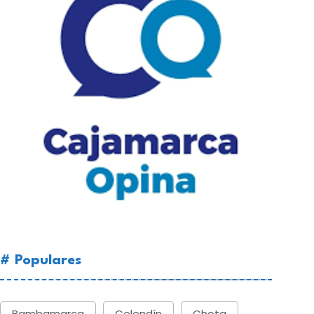
# Populares
Bambamarca
Celendín
Chota