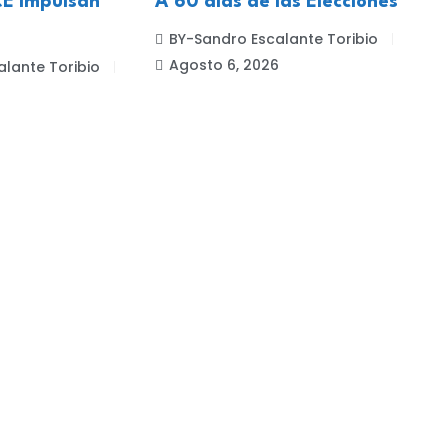
E impulsan
A 60 días de las Elecciones
BY-Sandro Escalante Toribio
Agosto 6, 2026
lante Toribio
6