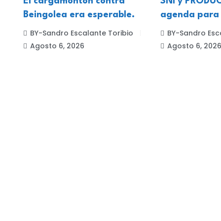
El cargamontón contra
SNI y PRODUC
Beingolea era esperable.
agenda para
BY-Sandro Escalante Toribio
BY-Sandro Esca
Agosto 6, 2026
Agosto 6, 202