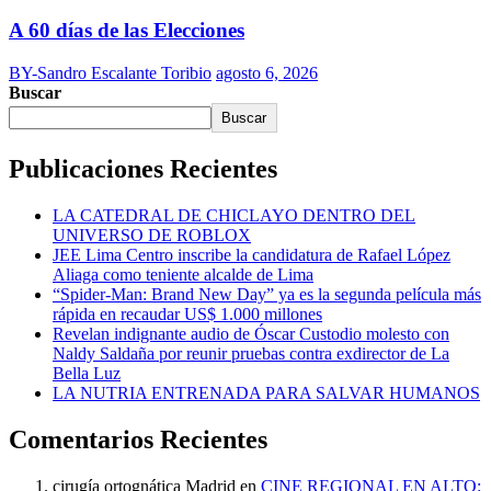
A 60 días de las Elecciones
BY-Sandro Escalante Toribio
agosto 6, 2026
Buscar
Buscar
Publicaciones Recientes
LA CATEDRAL DE CHICLAYO DENTRO DEL
UNIVERSO DE ROBLOX
JEE Lima Centro inscribe la candidatura de Rafael López
Aliaga como teniente alcalde de Lima
“Spider-Man: Brand New Day” ya es la segunda película más
rápida en recaudar US$ 1.000 millones
Revelan indignante audio de Óscar Custodio molesto con
Naldy Saldaña por reunir pruebas contra exdirector de La
Bella Luz
LA NUTRIA ENTRENADA PARA SALVAR HUMANOS
Comentarios Recientes
cirugía ortognática Madrid
en
CINE REGIONAL EN ALTO: