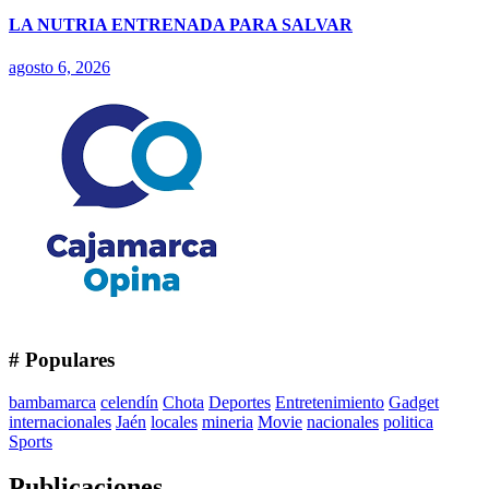
LA NUTRIA ENTRENADA PARA SALVAR
agosto 6, 2026
# Populares
bambamarca
celendín
Chota
Deportes
Entretenimiento
Gadget
internacionales
Jaén
locales
mineria
Movie
nacionales
politica
Sports
Publicaciones