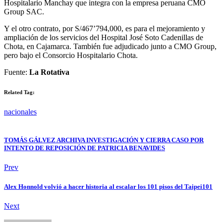
Hospitalario Manchay que integra con la empresa peruana CMO
Group SAC.
Y el otro contrato, por S/467’794,000, es para el mejoramiento y
ampliación de los servicios del Hospital José Soto Cadenillas de
Chota, en Cajamarca. También fue adjudicado junto a CMO Group,
pero bajo el Consorcio Hospitalario Chota.
Fuente:
La Rotativa
Related Tag:
nacionales
TOMÁS GÁLVEZ ARCHIVA INVESTIGACIÓN Y CIERRA CASO POR
INTENTO DE REPOSICIÓN DE PATRICIA BENAVIDES
Prev
Alex Honnold volvió a hacer historia al escalar los 101 pisos del Taipei101
Next