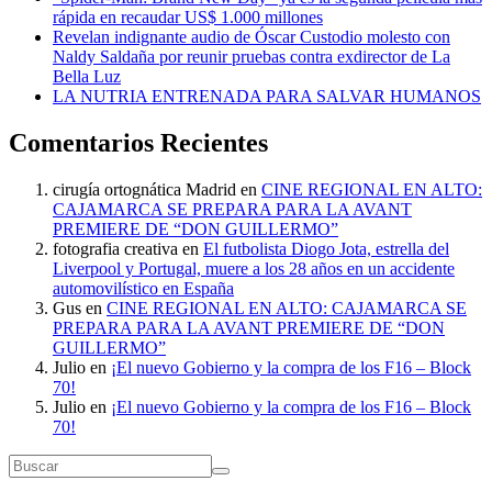
rápida en recaudar US$ 1.000 millones
Revelan indignante audio de Óscar Custodio molesto con
Naldy Saldaña por reunir pruebas contra exdirector de La
Bella Luz
LA NUTRIA ENTRENADA PARA SALVAR HUMANOS
Comentarios Recientes
cirugía ortognática Madrid
en
CINE REGIONAL EN ALTO:
CAJAMARCA SE PREPARA PARA LA AVANT
PREMIERE DE “DON GUILLERMO”
fotografia creativa
en
El futbolista Diogo Jota, estrella del
Liverpool y Portugal, muere a los 28 años en un accidente
automovilístico en España
Gus
en
CINE REGIONAL EN ALTO: CAJAMARCA SE
PREPARA PARA LA AVANT PREMIERE DE “DON
GUILLERMO”
Julio
en
¡El nuevo Gobierno y la compra de los F16 – Block
70!
Julio
en
¡El nuevo Gobierno y la compra de los F16 – Block
70!