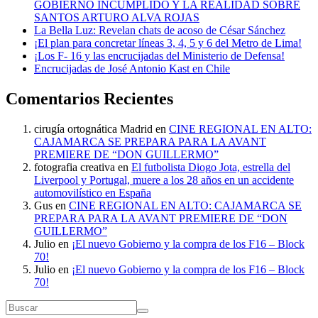
GOBIERNO INCUMPLIDO Y LA REALIDAD SOBRE
SANTOS ARTURO ALVA ROJAS
La Bella Luz: Revelan chats de acoso de César Sánchez
¡El plan para concretar líneas 3, 4, 5 y 6 del Metro de Lima!
¡Los F- 16 y las encrucijadas del Ministerio de Defensa!
Encrucijadas de José Antonio Kast en Chile
Comentarios Recientes
cirugía ortognática Madrid
en
CINE REGIONAL EN ALTO:
CAJAMARCA SE PREPARA PARA LA AVANT
PREMIERE DE “DON GUILLERMO”
fotografia creativa
en
El futbolista Diogo Jota, estrella del
Liverpool y Portugal, muere a los 28 años en un accidente
automovilístico en España
Gus
en
CINE REGIONAL EN ALTO: CAJAMARCA SE
PREPARA PARA LA AVANT PREMIERE DE “DON
GUILLERMO”
Julio
en
¡El nuevo Gobierno y la compra de los F16 – Block
70!
Julio
en
¡El nuevo Gobierno y la compra de los F16 – Block
70!