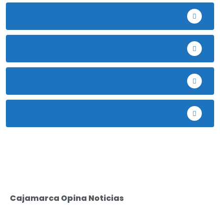
Chota
Cutervo
Deportes
EE.UU
Cajamarca Opina Noticias