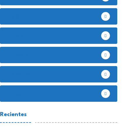
Celendín
Chota
Cutervo
Deportes
EE.UU
Recientes