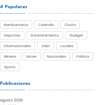
# Populares
Bambamarca
Celendín
Chota
Deportes
Entretenimiento
Gadget
Internacionales
Jaén
Locales
Mineria
Movie
Nacionales
Politica
Sports
Publicaciones
agosto 2026