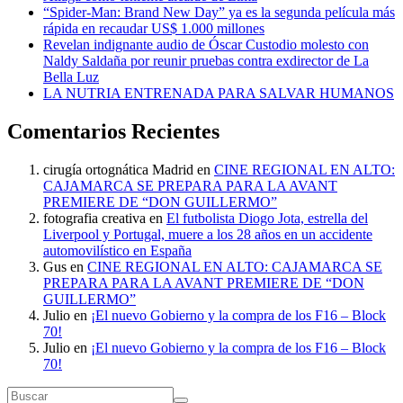
“Spider-Man: Brand New Day” ya es la segunda película más
rápida en recaudar US$ 1.000 millones
Revelan indignante audio de Óscar Custodio molesto con
Naldy Saldaña por reunir pruebas contra exdirector de La
Bella Luz
LA NUTRIA ENTRENADA PARA SALVAR HUMANOS
Comentarios Recientes
cirugía ortognática Madrid
en
CINE REGIONAL EN ALTO:
CAJAMARCA SE PREPARA PARA LA AVANT
PREMIERE DE “DON GUILLERMO”
fotografia creativa
en
El futbolista Diogo Jota, estrella del
Liverpool y Portugal, muere a los 28 años en un accidente
automovilístico en España
Gus
en
CINE REGIONAL EN ALTO: CAJAMARCA SE
PREPARA PARA LA AVANT PREMIERE DE “DON
GUILLERMO”
Julio
en
¡El nuevo Gobierno y la compra de los F16 – Block
70!
Julio
en
¡El nuevo Gobierno y la compra de los F16 – Block
70!