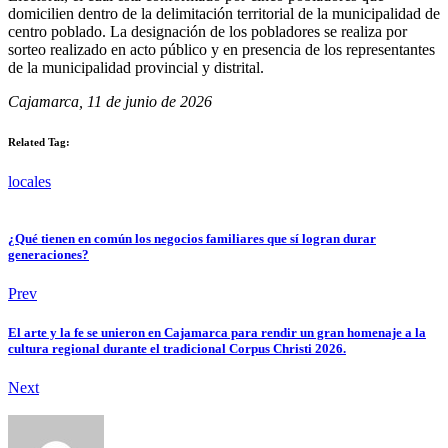
domicilien dentro de la delimitación territorial de la municipalidad de
centro poblado. La designación de los pobladores se realiza por
sorteo realizado en acto público y en presencia de los representantes
de la municipalidad provincial y distrital.
Cajamarca, 11 de junio de 2026
Related Tag:
locales
¿Qué tienen en común los negocios familiares que sí logran durar
generaciones?
Prev
El arte y la fe se unieron en Cajamarca para rendir un gran homenaje a la
cultura regional durante el tradicional Corpus Christi 2026.
Next