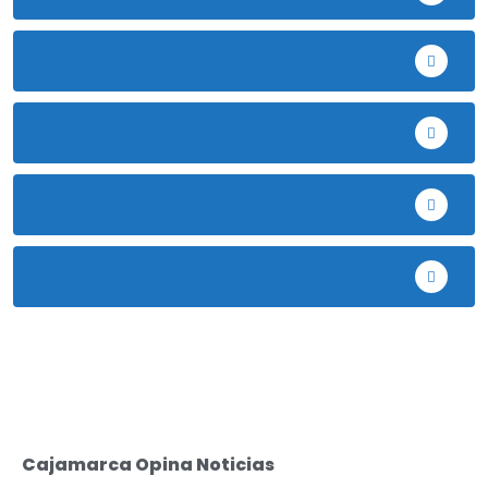
Chota
Cutervo
Deportes
EE.UU
Cajamarca Opina Noticias