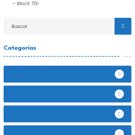
– Block 70!
Categorias
Bambamarca
Celendín
Chota
Cutervo