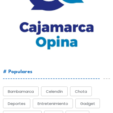
# Populares
Bambamarca
Celendín
Chota
Deportes
Entretenimiento
Gadget