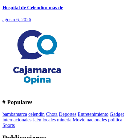
Hospital de Celendín: más de
agosto 6, 2026
# Populares
bambamarca
celendín
Chota
Deportes
Entretenimiento
Gadget
internacionales
Jaén
locales
mineria
Movie
nacionales
politica
Sports