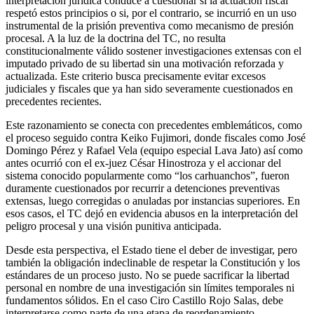
interpretación jurídica conduce a cuestionar si la actuación fiscal
respetó estos principios o si, por el contrario, se incurrió en un uso
instrumental de la prisión preventiva como mecanismo de presión
procesal. A la luz de la doctrina del TC, no resulta
constitucionalmente válido sostener investigaciones extensas con el
imputado privado de su libertad sin una motivación reforzada y
actualizada. Este criterio busca precisamente evitar excesos
judiciales y fiscales que ya han sido severamente cuestionados en
precedentes recientes.
Este razonamiento se conecta con precedentes emblemáticos, como
el proceso seguido contra Keiko Fujimori, donde fiscales como José
Domingo Pérez y Rafael Vela (equipo especial Lava Jato) así como
antes ocurrió con el ex-juez César Hinostroza y el accionar del
sistema conocido popularmente como “los carhuanchos”, fueron
duramente cuestionados por recurrir a detenciones preventivas
extensas, luego corregidas o anuladas por instancias superiores. En
esos casos, el TC dejó en evidencia abusos en la interpretación del
peligro procesal y una visión punitiva anticipada.
Desde esta perspectiva, el Estado tiene el deber de investigar, pero
también la obligación indeclinable de respetar la Constitución y los
estándares de un proceso justo. No se puede sacrificar la libertad
personal en nombre de una investigación sin límites temporales ni
fundamentos sólidos. En el caso Ciro Castillo Rojo Salas, debe
interpretarse como parte de una etapa de reordenamiento