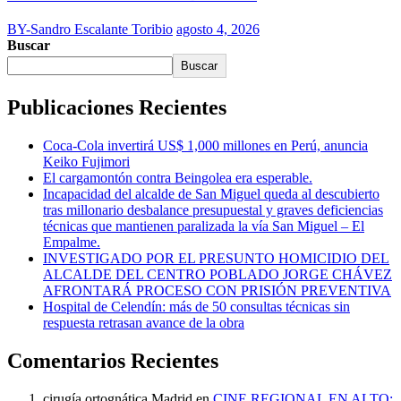
BY-Sandro Escalante Toribio
agosto 4, 2026
Buscar
Buscar
Publicaciones Recientes
Coca-Cola invertirá US$ 1,000 millones en Perú, anuncia
Keiko Fujimori
El cargamontón contra Beingolea era esperable.
Incapacidad del alcalde de San Miguel queda al descubierto
tras millonario desbalance presupuestal y graves deficiencias
técnicas que mantienen paralizada la vía San Miguel – El
Empalme.
INVESTIGADO POR EL PRESUNTO HOMICIDIO DEL
ALCALDE DEL CENTRO POBLADO JORGE CHÁVEZ
AFRONTARÁ PROCESO CON PRISIÓN PREVENTIVA
Hospital de Celendín: más de 50 consultas técnicas sin
respuesta retrasan avance de la obra
Comentarios Recientes
cirugía ortognática Madrid
en
CINE REGIONAL EN ALTO: