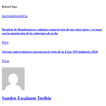
Related Tags:
nacionales
policia
Hospital de Bambamarca culmina construcción de sus cinco pisos y avanza
con la instalación de la cobertura de techo
Prev
Jóvenes universitarios aportaron al éxito de la Expo SNI Industria 2026
Next
Sandro Escalante Toribio