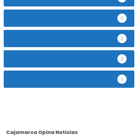
Chota
Cutervo
Deportes
EE.UU
Cajamarca Opina Noticias