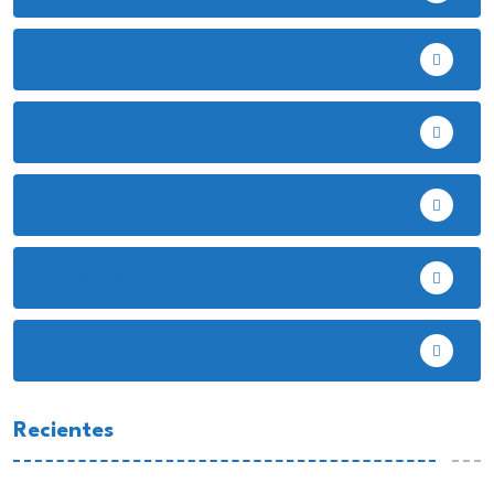
Celendín
Chota
Cutervo
Deportes
EE.UU
Recientes