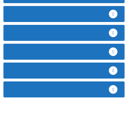
Celendín
Chota
Cutervo
Deportes
EE.UU