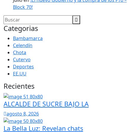
Julio
en
¡El nuevo Gobierno y la compra de los F16 –
Block 70!
Categorias
Bambamarca
Celendín
Chota
Cutervo
Deportes
EE.UU
Recientes
ALCALDE DE SUCRE BAJO LA
agosto 8, 2026
La Bella Luz: Revelan chats