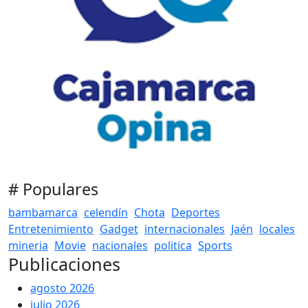
# Populares
bambamarca
celendín
Chota
Deportes
Entretenimiento
Gadget
internacionales
Jaén
locales
mineria
Movie
nacionales
politica
Sports
Publicaciones
agosto 2026
julio 2026