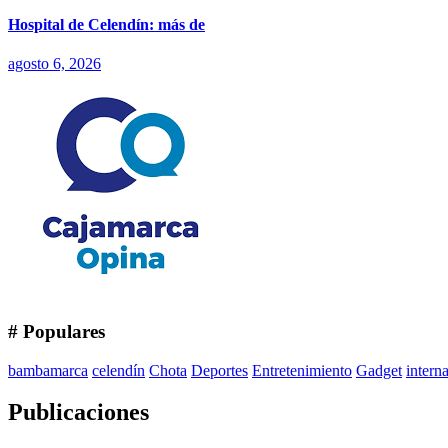
Hospital de Celendín: más de
agosto 6, 2026
# Populares
bambamarca
celendín
Chota
Deportes
Entretenimiento
Gadget
intern
Publicaciones