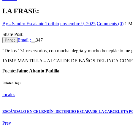
LA FRASE:
By - Sandro Escalante Toribio
noviembre 9, 2025
Comments (0)
1 M
Share Post:
Email :
347
Print :
“De los 131 reservorios, con mucha alegría y mucho beneplácito me gu
JAIME MANTILLA – ALCALDE DE BAÑOS DEL INCA CO
Fuente:
Jaime Abanto Padilla
Related Tag:
locales
ESCÁNDALO EN CELENDÍN: DETENIDO ESCAPA DE LA CARCELETA PO
Prev