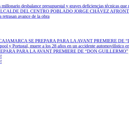
s millonario desbalance presupuestal y graves deficiencias técnicas qu
 ALCALDE DEL CENTRO POBLADO JORGE CHÁVEZ AFRONT
a retrasan avance de la obra
 CAJAMARCA SE PREPARA PARA LA AVANT PREMIERE DE 
erpool y Portugal, muere a los 28 años en un accidente automovilístico 
REPARA PARA LA AVANT PREMIERE DE “DON GUILLERMO”
!
!