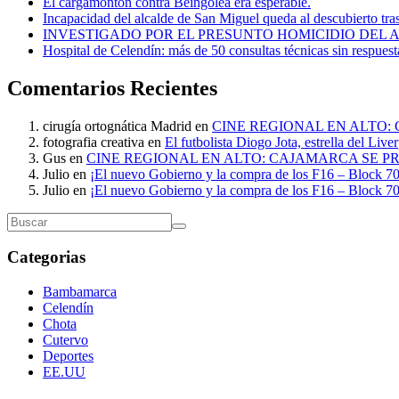
El cargamontón contra Beingolea era esperable.
Incapacidad del alcalde de San Miguel queda al descubierto tra
INVESTIGADO POR EL PRESUNTO HOMICIDIO DEL
Hospital de Celendín: más de 50 consultas técnicas sin respuest
Comentarios Recientes
cirugía ortognática Madrid
en
CINE REGIONAL EN ALTO:
fotografia creativa
en
El futbolista Diogo Jota, estrella del Liv
Gus
en
CINE REGIONAL EN ALTO: CAJAMARCA SE P
Julio
en
¡El nuevo Gobierno y la compra de los F16 – Block 70
Julio
en
¡El nuevo Gobierno y la compra de los F16 – Block 70
Categorias
Bambamarca
Celendín
Chota
Cutervo
Deportes
EE.UU