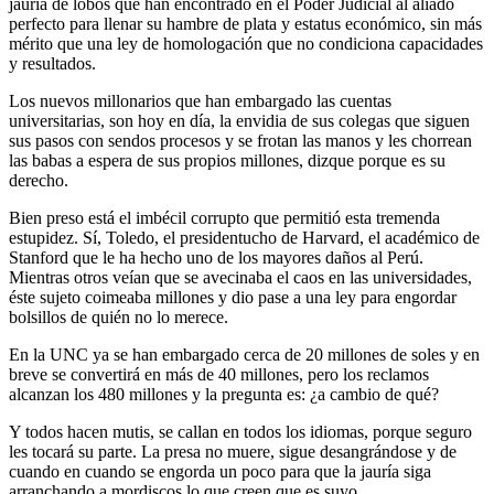
jauría de lobos que han encontrado en el Poder Judicial al aliado
perfecto para llenar su hambre de plata y estatus económico, sin más
mérito que una ley de homologación que no condiciona capacidades
y resultados.
Los nuevos millonarios que han embargado las cuentas
universitarias, son hoy en día, la envidia de sus colegas que siguen
sus pasos con sendos procesos y se frotan las manos y les chorrean
las babas a espera de sus propios millones, dizque porque es su
derecho.
Bien preso está el imbécil corrupto que permitió esta tremenda
estupidez. Sí, Toledo, el presidentucho de Harvard, el académico de
Stanford que le ha hecho uno de los mayores daños al Perú.
Mientras otros veían que se avecinaba el caos en las universidades,
éste sujeto coimeaba millones y dio pase a una ley para engordar
bolsillos de quién no lo merece.
En la UNC ya se han embargado cerca de 20 millones de soles y en
breve se convertirá en más de 40 millones, pero los reclamos
alcanzan los 480 millones y la pregunta es: ¿a cambio de qué?
Y todos hacen mutis, se callan en todos los idiomas, porque seguro
les tocará su parte. La presa no muere, sigue desangrándose y de
cuando en cuando se engorda un poco para que la jauría siga
arranchando a mordiscos lo que creen que es suyo.