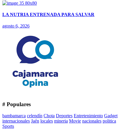
LA NUTRIA ENTRENADA PARA SALVAR
agosto 6, 2026
# Populares
bambamarca
celendín
Chota
Deportes
Entretenimiento
Gadget
internacionales
Jaén
locales
mineria
Movie
nacionales
politica
Sports