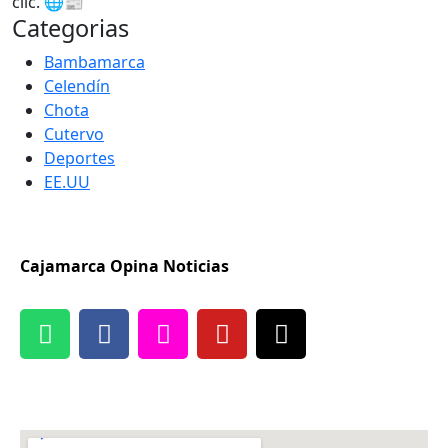
clic. 🌐📰
Categorias
Bambamarca
Celendín
Chota
Cutervo
Deportes
EE.UU
Cajamarca Opina Noticias