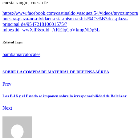
cuesta sangre, cuesta fe.
https://www.facebook.com/castinaldo.vasquez.54/videos/tuvozimport
nuestra-plaza-no-olvidaen-esta-misma-e-hist%C3%B3rica-plaza-
principal-de/954721810601575/?
mibextid=wwXIfr&rdid=AREIqCoVkmgNDp5L
Related Tags:
bambamarca
locales
SOBRE LA COMPRA DE MATERIAL DE DEFENSA AÉREA
Prev
Los F-16 y el Estado se imponen sobre la irresponsabilidad de Balcázar
Next