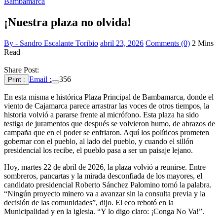
Bambamarca
¡Nuestra plaza no olvida!
By - Sandro Escalante Toribio
abril 23, 2026
Comments (0)
2 Mins
Read
Share Post:
Email :
356
Print :
En esta misma e histórica Plaza Principal de Bambamarca, donde el
viento de Cajamarca parece arrastrar las voces de otros tiempos, la
historia volvió a pararse frente al micrófono. Esta plaza ha sido
testiga de juramentos que después se volvieron humo, de abrazos de
campaña que en el poder se enfriaron. Aquí los políticos prometen
gobernar con el pueblo, al lado del pueblo, y cuando el sillón
presidencial los recibe, el pueblo pasa a ser un paisaje lejano.
Hoy, martes 22 de abril de 2026, la plaza volvió a reunirse. Entre
sombreros, pancartas y la mirada desconfiada de los mayores, el
candidato presidencial Roberto Sánchez Palomino tomó la palabra.
“Ningún proyecto minero va a avanzar sin la consulta previa y la
decisión de las comunidades”, dijo. El eco rebotó en la
Municipalidad y en la iglesia. “Y lo digo claro: ¡Conga No Va!”.