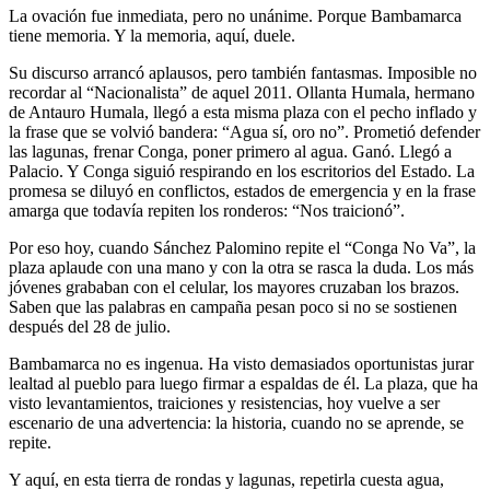
La ovación fue inmediata, pero no unánime. Porque Bambamarca
tiene memoria. Y la memoria, aquí, duele.
Su discurso arrancó aplausos, pero también fantasmas. Imposible no
recordar al “Nacionalista” de aquel 2011. Ollanta Humala, hermano
de Antauro Humala, llegó a esta misma plaza con el pecho inflado y
la frase que se volvió bandera: “Agua sí, oro no”. Prometió defender
las lagunas, frenar Conga, poner primero al agua. Ganó. Llegó a
Palacio. Y Conga siguió respirando en los escritorios del Estado. La
promesa se diluyó en conflictos, estados de emergencia y en la frase
amarga que todavía repiten los ronderos: “Nos traicionó”.
Por eso hoy, cuando Sánchez Palomino repite el “Conga No Va”, la
plaza aplaude con una mano y con la otra se rasca la duda. Los más
jóvenes grababan con el celular, los mayores cruzaban los brazos.
Saben que las palabras en campaña pesan poco si no se sostienen
después del 28 de julio.
Bambamarca no es ingenua. Ha visto demasiados oportunistas jurar
lealtad al pueblo para luego firmar a espaldas de él. La plaza, que ha
visto levantamientos, traiciones y resistencias, hoy vuelve a ser
escenario de una advertencia: la historia, cuando no se aprende, se
repite.
Y aquí, en esta tierra de rondas y lagunas, repetirla cuesta agua,