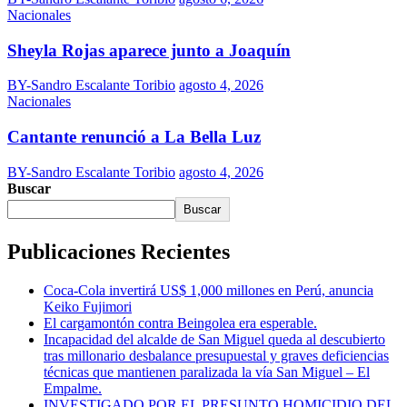
Nacionales
Sheyla Rojas aparece junto a Joaquín
BY-Sandro Escalante Toribio
agosto 4, 2026
Nacionales
Cantante renunció a La Bella Luz
BY-Sandro Escalante Toribio
agosto 4, 2026
Buscar
Buscar
Publicaciones Recientes
Coca-Cola invertirá US$ 1,000 millones en Perú, anuncia
Keiko Fujimori
El cargamontón contra Beingolea era esperable.
Incapacidad del alcalde de San Miguel queda al descubierto
tras millonario desbalance presupuestal y graves deficiencias
técnicas que mantienen paralizada la vía San Miguel – El
Empalme.
INVESTIGADO POR EL PRESUNTO HOMICIDIO DEL