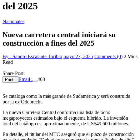
del 2025
Nacionales
Nueva carretera central iniciará su
construcción a fines del 2025
By - Sandro Escalante Toribio
mayo 27, 2025
Comments (0)
2 Mins
Read
Share Post:
Email :
463
Print :
Se cataloga como la más grande de Sudamérica y será construida
por la ex Odebrecht.
La nueva Carretera Central conforma una lista de ocho
megaproyectos estimados bajo el esquema híbrido. La inversión
total del catálogo es, aproximadamente, de US$49,600 millones.
En detalle, el titular del MTC aseguró que el plazo de construcción
ya está agendado: “Deberíamos comenzar la obra a finales de año”.