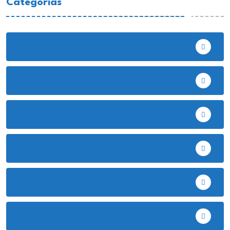
Categorias
Bambamarca
Celendín
Chota
Cutervo
Deportes
EE.UU