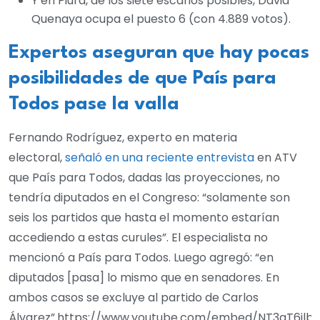
Y en Piura, de los siete escaños posibles, David
Quenaya ocupa el puesto 6 (con 4.889 votos).
Expertos aseguran que hay pocas
posibilidades de que País para
Todos pase la valla
Fernando Rodríguez, experto en materia
electoral,
señaló en una reciente entrevista
en ATV
que País para Todos, dadas las proyecciones, no
tendría diputados en el Congreso: “solamente son
seis los partidos que hasta el momento estarían
accediendo a estas curules”. El especialista no
mencionó a País para Todos. Luego agregó: “en
diputados [pasa] lo mismo que en senadores. En
ambos casos se excluye al partido de Carlos
Álvarez”.https://www.youtube.com/embed/NT3qT6ilb