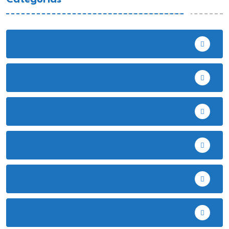
Bambamarca
Celendín
Chota
Cutervo
Deportes
EE.UU