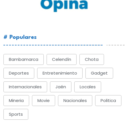
# Populares
Bambamarca
Celendín
Chota
Deportes
Entretenimiento
Gadget
Internacionales
Jaén
Locales
Mineria
Movie
Nacionales
Politica
Sports