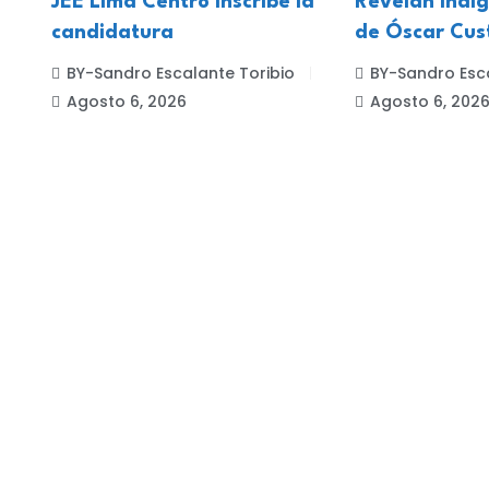
es
JEE Lima Centro inscribe la
Revelan indi
candidatura
de Óscar Cus
BY-Sandro Escalante Toribio
BY-Sandro Esca
Agosto 6, 2026
Agosto 6, 202