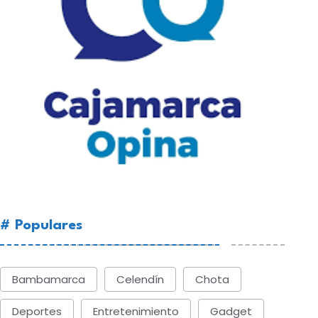
# Populares
Bambamarca
Celendín
Chota
Deportes
Entretenimiento
Gadget