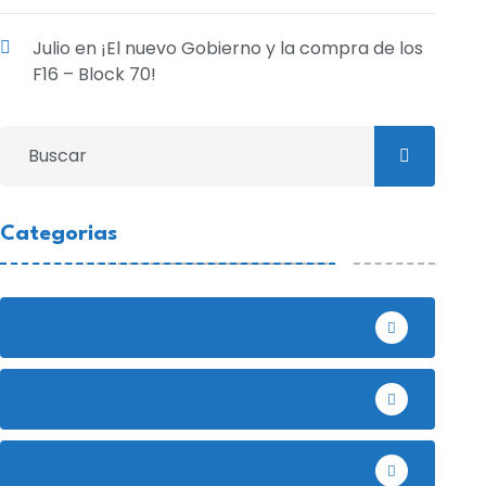
Julio
en
¡El nuevo Gobierno y la compra de los
F16 – Block 70!
Categorias
Bambamarca
Celendín
NACIONALES
NACIONALES
Chota