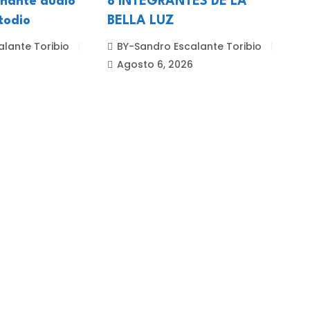
gnante audio
8 INTEGRANTES DE LA
E
todio
BELLA LUZ
B
lante Toribio
BY-Sandro Escalante Toribio
6
Agosto 6, 2026