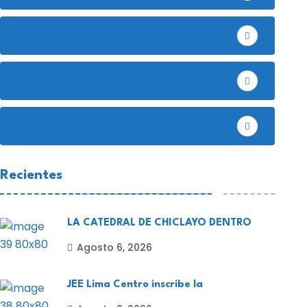
l cargamontón contra
SNI y PRODUCE impu
eingolea era esperable.
agenda para
Cutervo
BY-Sandro Escalante Toribio
BY-Sandro Escalante To
Agosto 6, 2026
Agosto 6, 2026
Deportes
EE.UU
Recientes
LA CATEDRAL DE CHICLAYO DENTRO
Agosto 6, 2026
JEE Lima Centro inscribe la