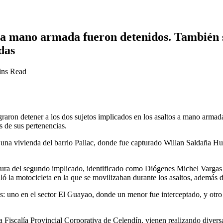
 a mano armada fueron detenidos. También s
das
ins Read
graron detener a los dos sujetos implicados en los asaltos a mano arma
 de sus pertenencias.
una vivienda del barrio Pallac, donde fue capturado Willan Saldaña Hua
ptura del segundo implicado, identificado como Diógenes Michel Vargas 
ó la motocicleta en la que se movilizaban durante los asaltos, además d
ves: uno en el sector El Guayao, donde un menor fue interceptado, y ot
iscalía Provincial Corporativa de Celendín, vienen realizando diversas