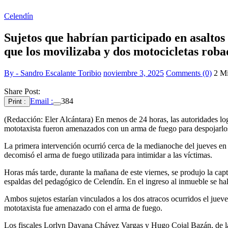
Celendín
Sujetos que habrían participado en asaltos
que los movilizaba y dos motocicletas roba
By - Sandro Escalante Toribio
noviembre 3, 2025
Comments (0)
2 M
Share Post:
Email :
384
Print :
(Redacción: Eler Alcántara) En menos de 24 horas, las autoridades lo
mototaxista fueron amenazados con un arma de fuego para despojarlos
La primera intervención ocurrió cerca de la medianoche del jueves en 
decomisó el arma de fuego utilizada para intimidar a las víctimas.
Horas más tarde, durante la mañana de este viernes, se produjo la ca
espaldas del pedagógico de Celendín. En el ingreso al inmueble se hall
Ambos sujetos estarían vinculados a los dos atracos ocurridos el jue
mototaxista fue amenazado con el arma de fuego.
Los fiscales Lorlyn Dayana Chávez Vargas y Hugo Cojal Bazán, de la F