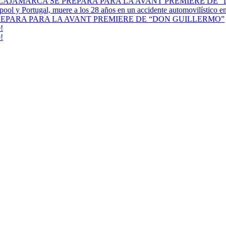
 CAJAMARCA SE PREPARA PARA LA AVANT PREMIERE DE 
erpool y Portugal, muere a los 28 años en un accidente automovilístico 
REPARA PARA LA AVANT PREMIERE DE “DON GUILLERMO”
!
!