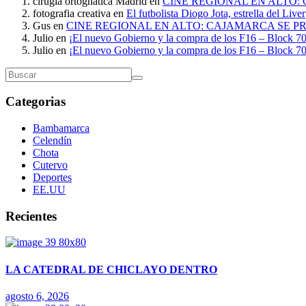
cirugía ortognática Madrid
en
CINE REGIONAL EN ALTO:
fotografia creativa
en
El futbolista Diogo Jota, estrella del Liv
Gus
en
CINE REGIONAL EN ALTO: CAJAMARCA SE P
Julio
en
¡El nuevo Gobierno y la compra de los F16 – Block 70
Julio
en
¡El nuevo Gobierno y la compra de los F16 – Block 70
Categorias
Bambamarca
Celendín
Chota
Cutervo
Deportes
EE.UU
Recientes
LA CATEDRAL DE CHICLAYO DENTRO
agosto 6, 2026