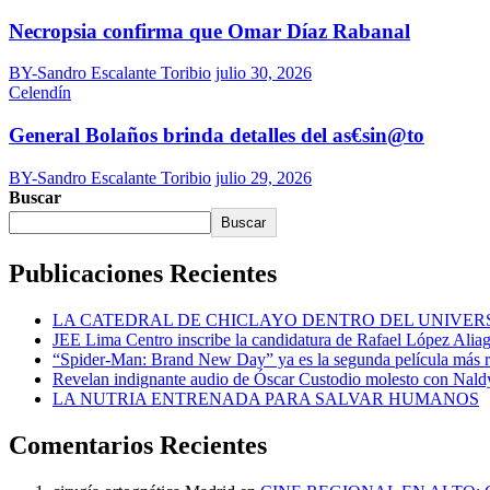
Necropsia confirma que Omar Díaz Rabanal
BY-Sandro Escalante Toribio
julio 30, 2026
Celendín
General Bolaños brinda detalles del as€sin@to
BY-Sandro Escalante Toribio
julio 29, 2026
Buscar
Buscar
Publicaciones Recientes
LA CATEDRAL DE CHICLAYO DENTRO DEL UNIVER
JEE Lima Centro inscribe la candidatura de Rafael López Alia
“Spider-Man: Brand New Day” ya es la segunda película más r
Revelan indignante audio de Óscar Custodio molesto con Naldy
LA NUTRIA ENTRENADA PARA SALVAR HUMANOS
Comentarios Recientes