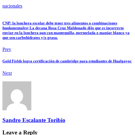
nacionales
CNP: la lonchera escolar debe tener tres alimentos o combinaciones
fundamentales• La decana Rosa Cruz Maldonado dijo que es incorrecto
enviar en la lonchera pan con mantequilla, mermelada o manjar blanco ya
que son carbohidratos y/o grasa.
Prev
Gold Fields logra certificación de cambridge para estudiantes de Hualgayoc
Next
Sandro Escalante Toribio
Leave a Reply