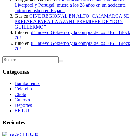
Liverpool y Portugal, muere a los 28 años en un accidente
automovilístico en España
Gus
en
CINE REGIONAL EN ALTO: CAJAMARCA SE
PREPARA PARA LA AVANT PREMIERE DE “DON
GUILLERMO”
Julio
en
¡El nuevo Gobierno y la compra de los F16 – Block
70!
Julio
en
¡El nuevo Gobierno y la compra de los F16 – Block
70!
Categorias
Bambamarca
Celendín
Chota
Cutervo
Deportes
EE.UU
Recientes