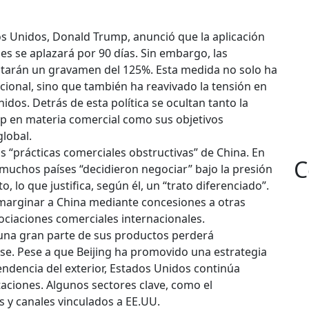
dos Unidos, Donald Trump, anunció que la aplicación
es se aplazará por 90 días. Sin embargo, las
tarán un gravamen del 125%. Esta medida no solo ha
cional, sino que también ha reavivado la tensión en
idos. Detrás de esta política se ocultan tanto la
p en materia comercial como sus objetivos
global.
as “prácticas comerciales obstructivas” de China. En
C
muchos países “decidieron negociar” bajo la presión
, lo que justifica, según él, un “trato diferenciado”.
a marginar a China mediante concesiones a otras
gociaciones comerciales internacionales.
 una gran parte de sus productos perderá
e. Pese a que Beijing ha promovido una estrategia
endencia del exterior, Estados Unidos continúa
ciones. Algunos sectores clave, como el
 y canales vinculados a EE.UU.