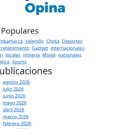
 Populares
mbamarca
celendín
Chota
Deportes
tretenimiento
Gadget
internacionales
én
locales
mineria
Movie
nacionales
itica
Sports
ublicaciones
agosto 2026
julio 2026
junio 2026
mayo 2026
abril 2026
marzo 2026
febrero 2026