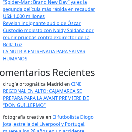
“Spider-Man: Brand New Day” ya es la
segunda película más rápida en recaudar
US$ 1.000 millones
Revelan indignante audio de Óscar
Custodio molesto con Naldy Saldaña por
reunir pruebas contra exdirector de La
Bella Luz
LA NUTRIA ENTRENADA PARA SALVAR
HUMANOS
omentarios Recientes
cirugía ortognática Madrid
en
CINE
REGIONAL EN ALTO: CAJAMARCA SE
PREPARA PARA LA AVANT PREMIERE DE
“DON GUILLERMO”
fotografia creativa
en
El futbolista Diogo
Jota, estrella del Liverpool y Portugal,
muere a los 28 años en un accidente