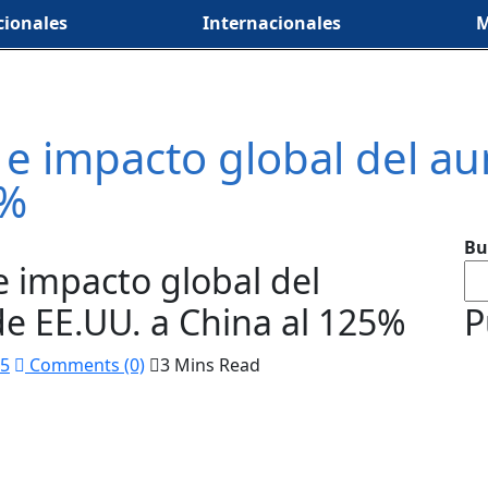
ionales
Internacionales
M
a e impacto global del a
5%
Bu
e impacto global del
e EE.UU. a China al 125%
P
25
Comments (0)
3 Mins Read