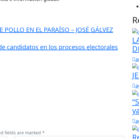
R
 POLLO EN EL PARAÍSO – JOSÉ GÁLVEZ
L
e candidatos en los procesos electorales
D
a
J
a
“
y
a
ed fields are marked *
R