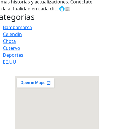
timas historias y actualizaciones. Conéctate
n la actualidad en cada clic. 🌐📰
ategorias
Bambamarca
Celendín
Chota
Cutervo
Deportes
EE.UU