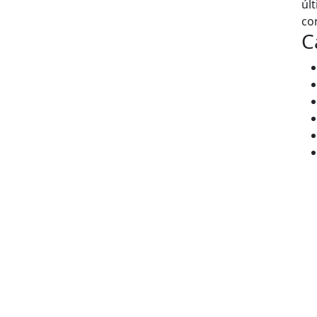
úl
co
C