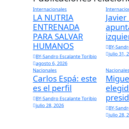
Internacionales
Internacio
LA NUTRIA
Javier
ENTRENADA
apunta
PARA SALVAR
izquie
HUMANOS
BY-Sandro
julio 31, 
BY-Sandro Escalante Toribio
agosto 6, 2026
Nacionales
Nacionale
Carlos Espá: este
Miguel
es el perfil
elegi
presid
BY-Sandro Escalante Toribio
julio 28, 2026
BY-Sandro
julio 28, 