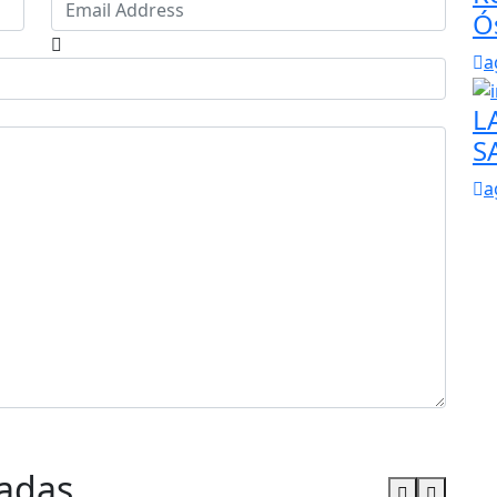
Ó
a
L
S
a
nadas