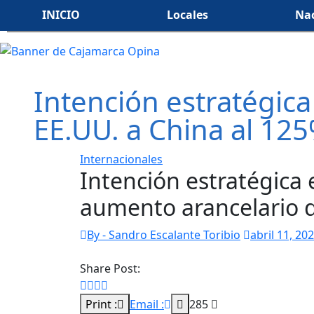
INICIO
Locales
Nac
Intención estratégic
EE.UU. a China al 12
Internacionales
Intención estratégica 
aumento arancelario d
By - Sandro Escalante Toribio
abril 11, 20
Share Post:
Print :
Email :
285