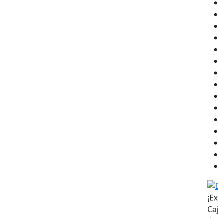
¡E
Ca