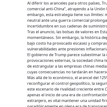
Al diferir los aranceles para otros países, 
comercial anti-China”, atrayendo a la Unión 
embargo, esta estrategia tiene sus límites
neutral ante una guerra comercial prolongad
incertidumbre en sus cadenas de suministr
Tras el anuncio, las bolsas de valores en 
momentáneos. Sin embargo, la histórica d
bajo costo ha provocado escasez y compras
vulnerabilidades ante presiones inflacionari
El gobierno de Trump parece subestimar la re
provocaciones externas, la sociedad china te
de estrangular a las empresas chinas mediant
cuyas consecuencias no tardarán en hacerse
Más allá de lo económico, el arancel del 12
reconfigurar el control geopolítico, la segur
este escenario de rivalidad creciente entre
apenas el inicio de una era de confrontaci
extranjero, es vital mantener una unidad fir
paradójicamente en plena era de transparen