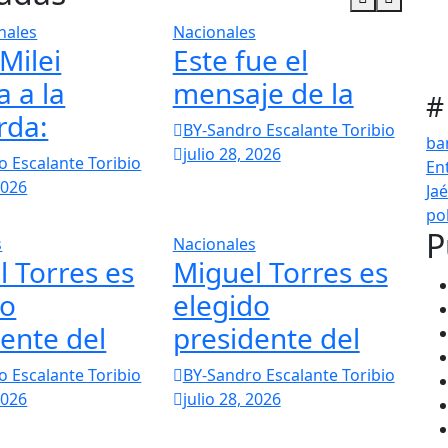
nales
Nacionales
 Milei
Este fue el
 a la
mensaje de la
#
rda:
BY-Sandro Escalante Toribio
ba
julio 28, 2026
 Escalante Toribio
En
2026
Ja
pol
P
s
Nacionales
 Torres es
Miguel Torres es
do
elegido
ente del
presidente del
 Escalante Toribio
BY-Sandro Escalante Toribio
2026
julio 28, 2026